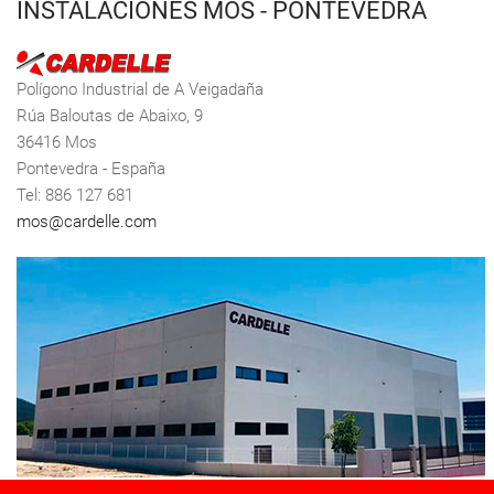
INSTALACIONES MOS - PONTEVEDRA
Polígono Industrial de A Veigadaña
Rúa Baloutas de Abaixo, 9
36416 Mos
Pontevedra - España
Tel: 886 127 681
mos@cardelle.com